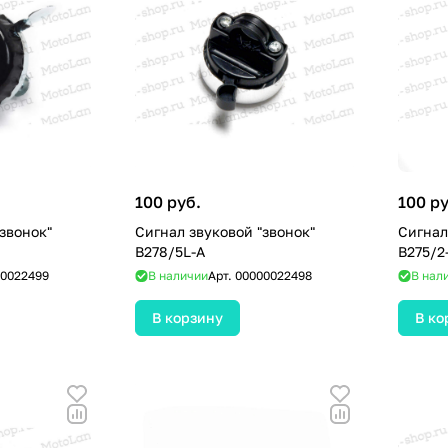
100 руб.
100 ру
звонок"
Сигнал звуковой "звонок"
Сигнал
B278/5L-A
B275/2
0022499
В наличии
Арт.
00000022498
В нал
В корзину
В ко