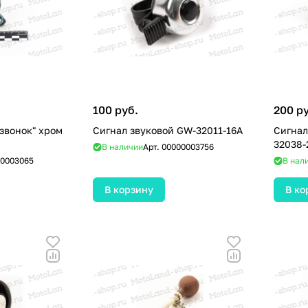
100 руб.
200 р
"звонок" хром
Сигнал звуковой GW-32011-16А
Сигнал
32038-
В наличии
Арт.
00000003756
0003065
В нал
В корзину
В ко