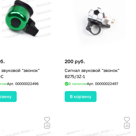
б.
200 руб.
 звуковой "звонок"
Сигнал звуковой "звонок"
-С
B275/3Z-1
ичии
Арт.
00000022496
В наличии
Арт.
00000022497
рзину
В корзину