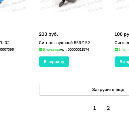
200 руб.
100 ру
YL-02
Сигнал звуковой 55RZ-52
Сигнал
0007096
В наличии
Арт.
00000011574
В нал
В корзину
В ко
Загрузить еще
1
2