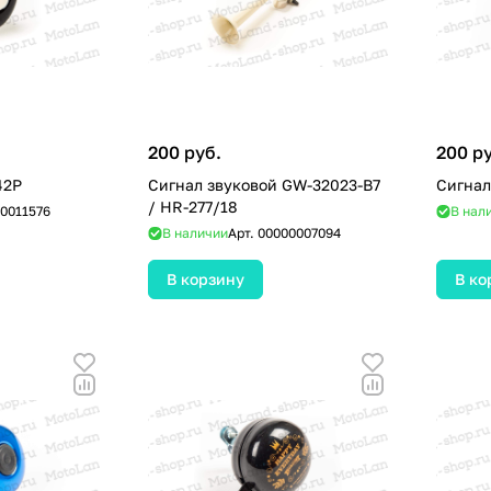
200 руб.
200 р
42P
Сигнал звуковой GW-32023-B7
Сигнал
/ HR-277/18
0011576
В нал
В наличии
Арт.
00000007094
В корзину
В ко