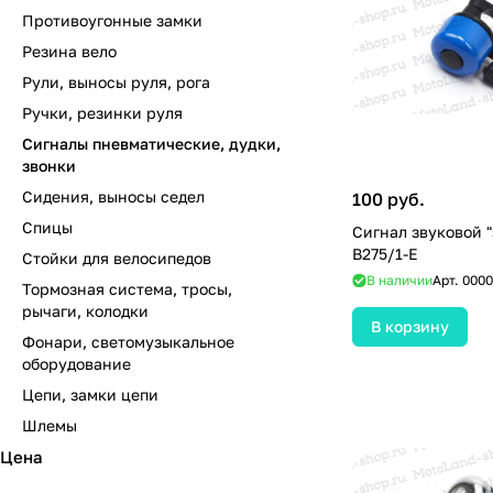
Противоугонные замки
Резина вело
Рули, выносы руля, рога
Ручки, резинки руля
Сигналы пневматические, дудки,
звонки
Сидения, выносы седел
100 руб.
Спицы
Сигнал звуковой "
B275/1-E
Стойки для велосипедов
В наличии
Арт.
0000
Тормозная система, тросы,
рычаги, колодки
В корзину
Фонари, светомузыкальное
оборудование
Цепи, замки цепи
Шлемы
Цена