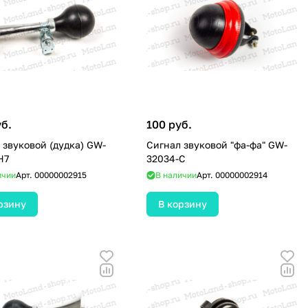
уб.
100 руб.
 звуковой (дудка) GW-
Сигнал звуковой "фа-фа" GW-
Н7
32034-С
ичии
Арт.
00000002915
В наличии
Арт.
00000002914
рзину
В корзину