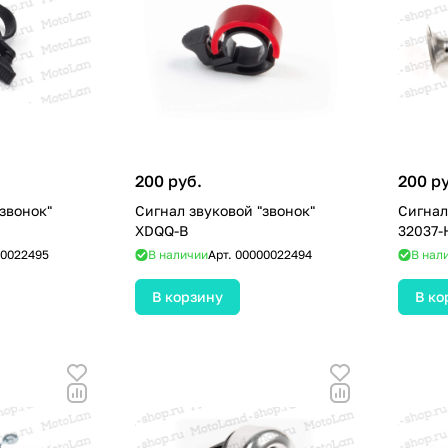
200 руб.
200 р
звонок"
Сигнал звуковой "звонок"
Сигнал
XDQQ-B
32037-
0022495
В наличии
Арт.
00000022494
В нал
В корзину
В ко