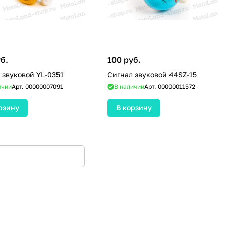
б.
100 руб.
 звуковой YL-0351
Сигнал звуковой 44SZ-15
ичии
Арт.
00000007091
В наличии
Арт.
00000011572
рзину
В корзину