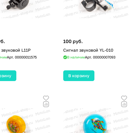
уб.
100 руб.
 звуковой L11P
Сигнал звуковой YL-010
ичии
Арт.
00000011575
В наличии
Арт.
00000007093
рзину
В корзину