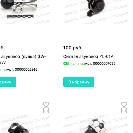
уб.
100 руб.
 звуковой (дудка) GW-
Сигнал звуковой YL-01A
277
В наличии
Арт.
00000007095
ичии
Арт.
00000002916
рзину
В корзину