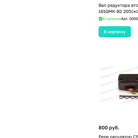
Вал редуктора вт
161QMK-B2 200см3
В наличии
Арт.
0000
В корзину
800 руб.
Реле регулятор C