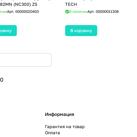
ЦПГ ) 182MN (NC300) ZS
TECH
ичии
Арт.
00000020403
В наличии
Арт.
00000011308
рзину
В корзину
0
Информация
Гарантия на товар
Оплата