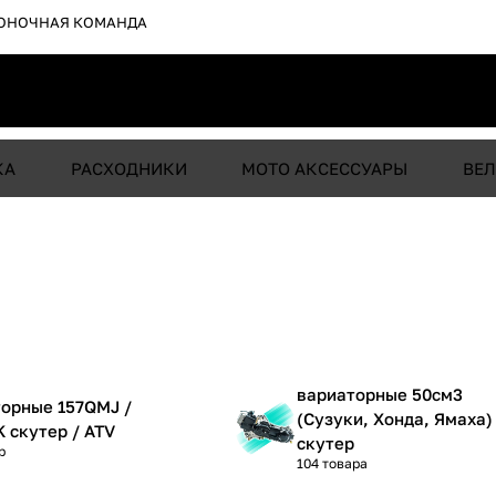
ОНОЧНАЯ КОМАНДА
КА
РАСХОДНИКИ
МОТО АКСЕССУАРЫ
ВЕЛ
вариаторные 50см3
орные 157QMJ /
(Сузуки, Хонда, Ямаха)
 скутер / ATV
скутер
р
104 товара