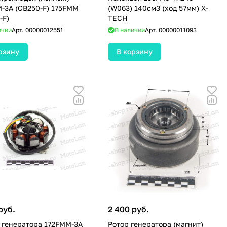
-3A (CB250-F) 175FMM
(W063) 140см3 (ход 57мм) X-
-F)
TECH
ичии
Арт.
00000012551
В наличии
Арт.
00000011093
рзину
В корзину
руб.
2 400 руб.
 генератора 172FMM-3A
Ротор генератора (магнит)