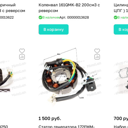
оричный
Коленвал 161QMK-B2 200см3 с
Цилинд
 с реверсом
реверсом
ЦПГ ) 
0013622
В наличии
Арт.
00000013628
В нал
В корзину
В ко
1 500 руб.
700 р
B250
Статор генератора 172FMM-
Набор 