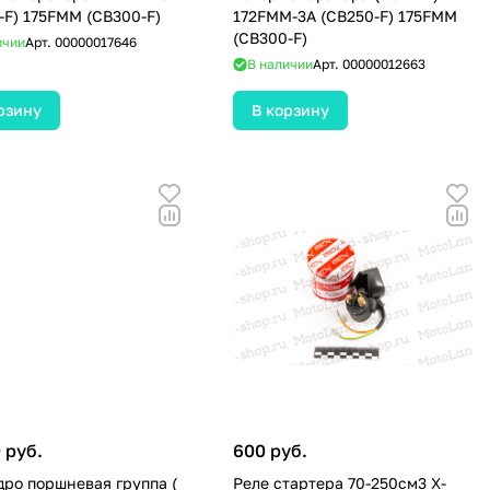
-F) 175FMM (CB300-F)
172FMM-3A (CB250-F) 175FMM
(CB300-F)
ичии
Арт.
00000017646
В наличии
Арт.
00000012663
рзину
В корзину
 руб.
600 руб.
ро поршневая группа (
Реле стартера 70-250см3 X-