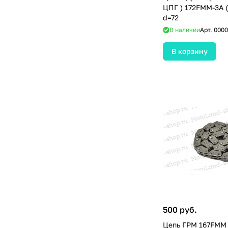
ЦПГ ) 172FMM-3A 
d=72
В наличии
Арт.
0000
В корзину
500 руб.
Цепь ГРМ 167FMM 