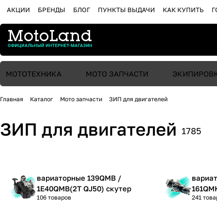
АКЦИИ
БРЕНДЫ
БЛОГ
ПУНКТЫ ВЫДАЧИ
КАК КУПИТЬ
Г
МОТОТЕХНИКА
МОТО ЗАПЧАСТИ
ЭКИПИРОВ
Главная
Каталог
Мото запчасти
ЗИП для двигателей
ЗИП для двигателей
1785
вариаторные 139QMB /
вариат
1E40QMB(2T QJ50) скутер
161QMK
106 товаров
241 това