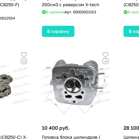
(CB250-F)
200см3 с реверсом X-tech
(CB250
В наличии
Арт.
00000021013
В нал
0012554
В корзину
В ко
10 400 руб.
28 100
(CB250-C) X-
Головка блока цилиндров (
Цилинд