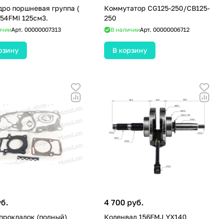
ро поршневая группа (
Коммутатор CG125-250/CB125-
154FMI 125см3.
250
ичии
Арт.
00000007313
В наличии
Арт.
00000006712
рзину
В корзину
уб.
4 700 руб.
прокладок (полный)
Коленвал 156FMJ YX140