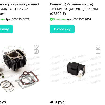
дуктора промежуточный
Бендикс (обгонная муфта)
QMK-B2 200см3 с
172FMM-3A (CB250-F) 175FMM
сом
(CB300-F)
ичии
Арт.
00000013621
В наличии
Арт.
00000012664
рзину
В корзину
руб.
400 руб.