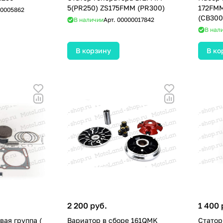
5(PR250) ZS175FMM (PR300)
172FMM
0005862
(CB300
В наличии
Арт.
00000017842
В нал
В корзину
В ко
2 200 руб.
1 400 
ая группа (
Вариатор в сборе 161QMK
Статор