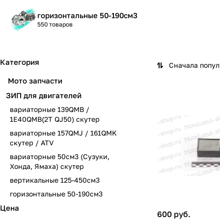
горизонтальные 50-190см3
550 товаров
Категория
Сначала попу
Мото запчасти
ЗИП для двигателей
вариаторные 139QMB /
1E40QMB(2T QJ50) скутер
вариаторные 157QMJ / 161QMK
скутер / ATV
вариаторные 50см3 (Сузуки,
Хонда, Ямаха) скутер
вертикальные 125-450см3
горизонтальные 50-190см3
Цена
600 руб.