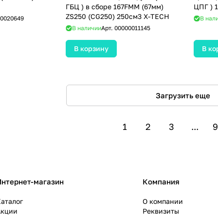
ГБЦ ) в сборе 167FMM (67мм)
ZS250 (CG250) 250см3 X-TECH
0020649
В нал
В наличии
Арт.
00000011145
В корзину
В ко
Загрузить еще
1
2
3
...
9
Интернет-магазин
Компания
аталог
О компании
Акции
Реквизиты