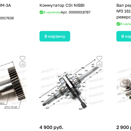
MM-3A
Коммутатор CDI NIBBI
Вал ре
№3 161
В наличии
Арт.
00000018787
ревер
0017638
В нал
В корзину
В ко
4 900 руб.
2 900 