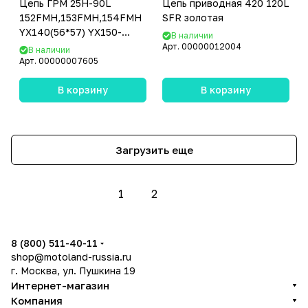
Цепь ГРМ 25H-90L
Цепь приводная 420 120L
152FMH,153FMH,154FMH
SFR золотая
YX140(56*57) YX150-
В наличии
5(56*60) SFR
Арт.
00000012004
В наличии
Арт.
00000007605
В корзину
В корзину
Загрузить еще
1
2
8 (800) 511-40-11
shop@motoland-russia.ru
г. Москва, ул. Пушкина 19
Интернет-магазин
Компания