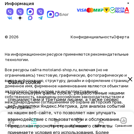
Информация
Блог
© 2026
Конфиденциальность
Оферта
На информационном ресурсе применяются
рекомендательные
технологии
.
Все ресурсы сайта motoland-shop.ru, включая (но не
ограничиваясь) текстовую, графическую, фотографическую и
видео информацию, структуру, дизайн и оформление страниц,
Файлы cookie
доменное имя, фирменное наименование являются объектами
авторского права и прав на интеллектуальную
Мы используем файлы cookie, разработанные нашими
собственность, защищены российским законодательством и
специалистами и третьими лицами, а также сервис
международными соглашениями об охране авторских прав.
веб-аналитики Яндекс.Метрика, для анализа событий
Читать далее
на нашем веб-сайте, что позволяет нам улучшать
взаимодействие с пользователями и обслуживание.
Продолжая просмотр страниц нашего сайта, вы
Главная
Каталог
Корзина
Избранные
Кабинет
Сравнение
принимаете условия его использования. Более