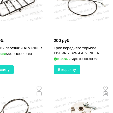
уб.
200 руб.
ик передний ATV RIDER
Трос переднего тормоза
1120мм х 82мм ATV RIDER
ичии
Арт.
00000013983
В наличии
Арт.
00000013958
рзину
В корзину