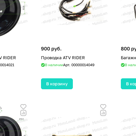
900 руб.
800 р
ий 7" ATV RIDER
Проводка ATV RIDER
Багажн
0014021
В наличии
Арт.
00000014049
В нал
В корзину
В ко