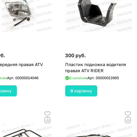
уб.
300 руб.
ередняя правая ATV
Пластик подножка водителя
правая ATV RIDER
ичии
Арт.
00000014046
В наличии
Арт.
00000013965
рзину
В корзину