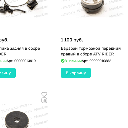
руб.
1 100 руб.
лика задняя в сборе
Барабан тормозной передний
DER
правый в сборе ATV RIDER
ичии
Арт.
00000013919
В наличии
Арт.
00000010882
рзину
В корзину