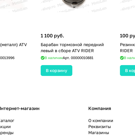
1 100 руб.
100 ру
(металл) ATV
Барабан тормозной передний
Резинк
левый в сборе ATV RIDER
RIDER
0013996
В наличии
Арт.
00000010881
В нал
В корзину
В ко
Интернет-магазин
Компания
аталог
О компании
Акции
Реквизиты
Бренды
Магазины