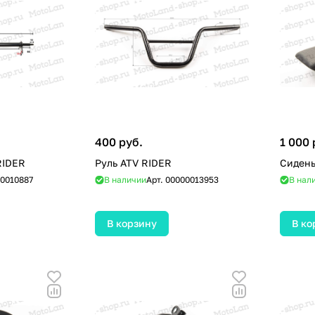
400 руб.
1 000 
RIDER
Руль ATV RIDER
Сидень
0010887
В наличии
Арт.
00000013953
В нал
В корзину
В ко