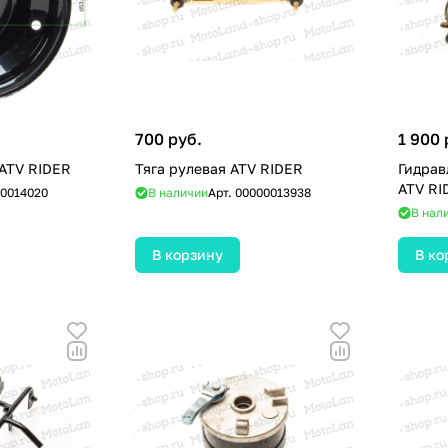
700 руб.
1 900 
 ATV RIDER
Тяга рулевая ATV RIDER
Гидрав
ATV RI
0014020
В наличии
Арт.
00000013938
В нал
В корзину
В ко