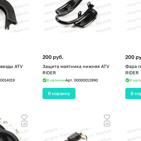
200 руб.
200 р
везды ATV
Защита маятника нижняя ATV
Фара п
RIDER
RIDER
0014019
В наличии
Арт.
00000013990
В нал
В корзину
В ко