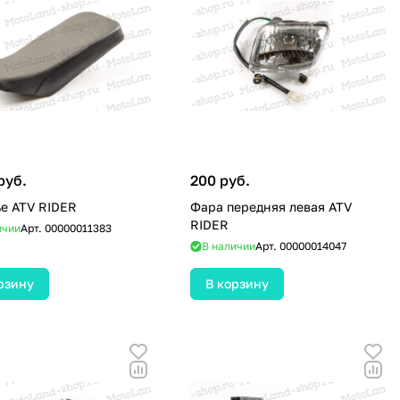
руб.
200 руб.
е ATV RIDER
Фара передняя левая ATV
RIDER
ичии
Арт.
00000011383
В наличии
Арт.
00000014047
рзину
В корзину