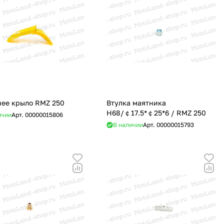
ее крыло RMZ 250
Втулка маятника
H68/￠17.5*￠25*6 / RMZ 250
ичии
Арт.
00000015806
В наличии
Арт.
00000015793