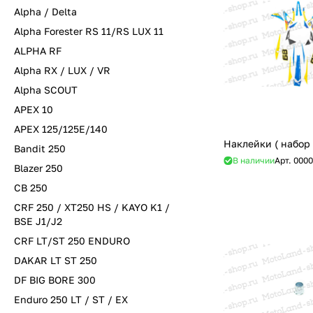
Alpha / Delta
Alpha Forester RS 11/RS LUX 11
ALPHA RF
Alpha RX / LUX / VR
Alpha SCOUT
APEX 10
APEX 125/125E/140
Наклейки ( набор
Bandit 250
В наличии
Арт.
0000
Blazer 250
CB 250
CRF 250 / XT250 HS / KAYO K1 /
BSE J1/J2
CRF LT/ST 250 ENDURO
DAKAR LT ST 250
DF BIG BORE 300
Enduro 250 LT / ST / EX