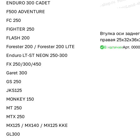
ENDURO 300 CADET
F500 ADVENTURE
FC 250
FIGHTER 250
Втулка оси заднег
FLASH 200
правая 25x32x36x
Forester 200 / Forester 200 LITE
В наличии
Арт.
0000
Enduro LT-ST NEON 250-300
FX 250/300/450
Garet 300
GS 250
JKS125
MONKEY 150
MT 250
MTX 250
MX125 / MX140 / MX125 KKE
GL300