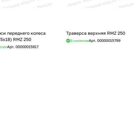
оси переднего колеса
Траверса верхняя RMZ 250
.5х18) RMZ 250
В наличии
Арт.
00000015799
ичии
Арт.
00000015817