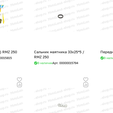
 ) RMZ 250
Сальник маятника 33x25*5 /
Передн
RMZ 250
0015815
В нал
В наличии
Арт.
00000015794