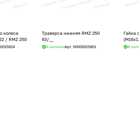
о колеса
Траверса нижняя RMZ 250
Гайка 
22 / RMZ 250
63/__
(М16х1
0015824
В наличии
Арт.
00000015801
В нал