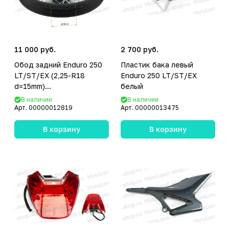
11 000 руб.
2 700 руб.
Обод задний Enduro 250
Пластик бака левый
LT/ST/EX (2,25-R18
Enduro 250 LT/ST/EX
d=15mm)
белый
(4х80х58/4x90x58 диск/
В наличии
В наличии
звезда)
Арт.
00000012819
Арт.
00000013475
В корзину
В корзину