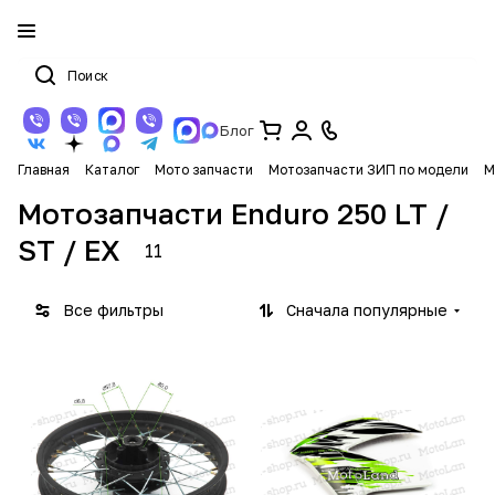
Блог
Главная
Каталог
Мото запчасти
Мотозапчасти ЗИП по модели
М
Мотозапчасти Enduro 250 LT /
ST / EX
11
Все фильтры
Сначала популярные