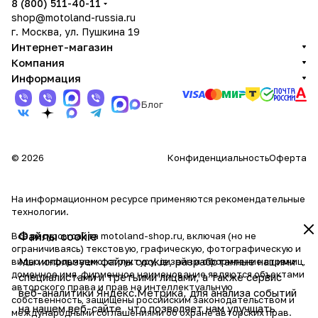
8 (800) 511-40-11
shop@motoland-russia.ru
г. Москва, ул. Пушкина 19
Интернет-магазин
Компания
Информация
Блог
© 2026
Конфиденциальность
Оферта
На информационном ресурсе применяются
рекомендательные
технологии
.
Файлы cookie
Все ресурсы сайта motoland-shop.ru, включая (но не
ограничиваясь) текстовую, графическую, фотографическую и
Мы используем файлы cookie, разработанные нашими
видео информацию, структуру, дизайн и оформление страниц,
доменное имя, фирменное наименование являются объектами
специалистами и третьими лицами, а также сервис
авторского права и прав на интеллектуальную
веб-аналитики Яндекс.Метрика, для анализа событий
собственность, защищены российским законодательством и
на нашем веб-сайте, что позволяет нам улучшать
международными соглашениями об охране авторских прав.