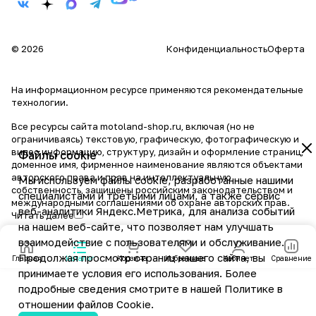
© 2026
Конфиденциальность
Оферта
На информационном ресурсе применяются
рекомендательные
технологии
.
Все ресурсы сайта motoland-shop.ru, включая (но не
ограничиваясь) текстовую, графическую, фотографическую и
видео информацию, структуру, дизайн и оформление страниц,
Файлы cookie
доменное имя, фирменное наименование являются объектами
авторского права и прав на интеллектуальную
Мы используем файлы cookie, разработанные нашими
собственность, защищены российским законодательством и
специалистами и третьими лицами, а также сервис
международными соглашениями об охране авторских прав.
веб-аналитики Яндекс.Метрика, для анализа событий
Читать далее
на нашем веб-сайте, что позволяет нам улучшать
взаимодействие с пользователями и обслуживание.
Продолжая просмотр страниц нашего сайта, вы
Главная
Каталог
Корзина
Избранные
Кабинет
Сравнение
принимаете условия его использования. Более
подробные сведения смотрите в нашей
Политике в
отношении файлов Cookie
.