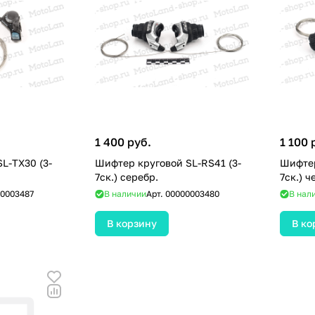
1 400 руб.
1 100 
L-TX30 (3-
Шифтер круговой SL-RS41 (3-
Шифтер
7ск.) серебр.
7ск.) ч
0003487
В наличии
Арт.
00000003480
В нал
В корзину
В ко