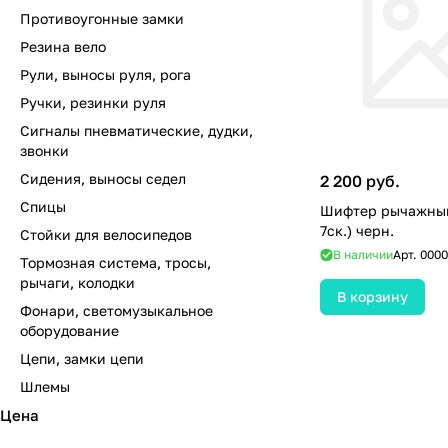
Противоугонные замки
Резина вело
Рули, выносы руля, рога
Ручки, резинки руля
Сигналы пневматические, дудки,
звонки
Сидения, выносы седел
2 200 руб.
Спицы
Шифтер рычажный 
7ск.) черн.
Стойки для велосипедов
В наличии
Арт.
0000
Тормозная система, тросы,
рычаги, колодки
В корзину
Фонари, светомузыкальное
оборудование
Цепи, замки цепи
Шлемы
Цена