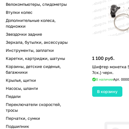
Велокомпьютеры, спидометры
Втулки колес
Дополнительные колеса,
подножки
Звездочки задние
Зеркала, бутылки, аксессуары
Инструменты, заплатки
1 100 руб.
Каретки, картриджи, шатуны
Корзины, детские сиденья,
Шифтер монетка S
багажники
7ск.) черн.
В наличии
Арт.
0000
Крылья, щитки
Насосы, шланги
В корзину
Педали
Переключатели скоростей,
тросы
Перчатки, сумки
Подшипник