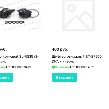
руб.
400 руб.
 круговой SL-RS35 (3-
Шифтер рычажный ST-EF500
ерн.
(3-7ск.) черн.
ичии
Арт.
00000003479
В наличии
Арт.
00000014576
рзину
В корзину