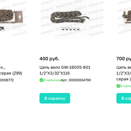
400 руб.
700 р
к.,
Цепь вело GW-18005-801
Цепь вел
серая (Z99)
1/2"Х3/32"Х116
1/2"X3
серая 
0008772
В наличии
Арт.
00000004790
В нал
В корзину
В ко