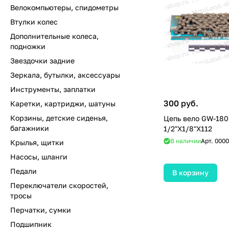
Велокомпьютеры, спидометры
Втулки колес
Дополнительные колеса,
подножки
Звездочки задние
Зеркала, бутылки, аксессуары
Инструменты, заплатки
300 руб.
Каретки, картриджи, шатуны
Корзины, детские сиденья,
Цепь вело GW-180
багажники
1/2"Х1/8"Х112
В наличии
Арт.
0000
Крылья, щитки
Насосы, шланги
Педали
В корзину
Переключатели скоростей,
тросы
Перчатки, сумки
Подшипник