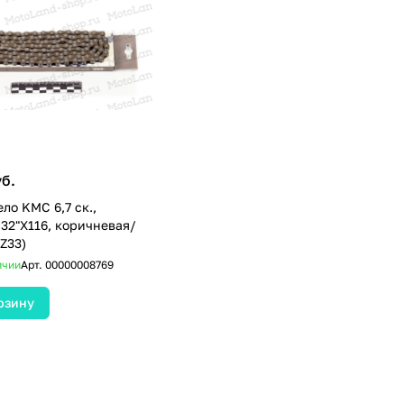
уб.
о KMC 6,7 ск.,
/32"Х116, коричневая/
(Z33)
ичии
Арт.
00000008769
рзину