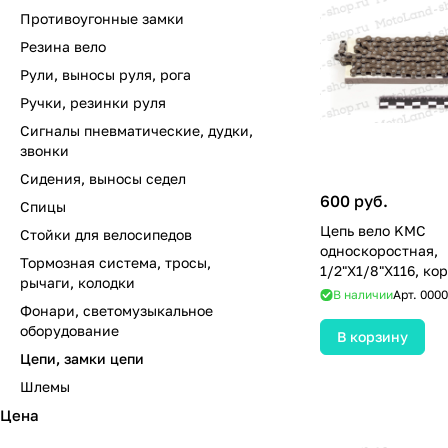
Противоугонные замки
Резина вело
Рули, выносы руля, рога
Ручки, резинки руля
Сигналы пневматические, дудки,
звонки
Сидения, выносы седел
600 руб.
Спицы
Цепь вело KMC
Стойки для велосипедов
односкоростная,
Тормозная система, тросы,
1/2"X1/8"Х116, ко
рычаги, колодки
(Z410A)
В наличии
Арт.
0000
Фонари, светомузыкальное
оборудование
В корзину
Цепи, замки цепи
Шлемы
Цена