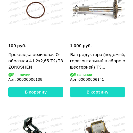
100 руб.
1 000 руб.
Прокладка резиновая О-
Вал редуктора (ведомый,
образная 41,2х2,65 T2/T3
горизонтальный в сборе с
ZONGSHEN
шестерней) T3
ZONGSHEN
В наличии
В наличии
Арт.
00000006139
Арт.
00000006141
В корзину
В корзину