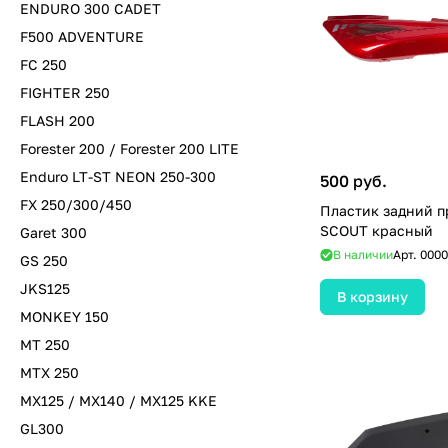
ENDURO 300 CADET
F500 ADVENTURE
FC 250
FIGHTER 250
FLASH 200
Forester 200 / Forester 200 LITE
Enduro LT-ST NEON 250-300
500 руб.
FX 250/300/450
Пластик задний п
SCOUT красный
Garet 300
В наличии
Арт.
0000
GS 250
JKS125
В корзину
MONKEY 150
MT 250
MTX 250
MX125 / MX140 / MX125 KKE
GL300