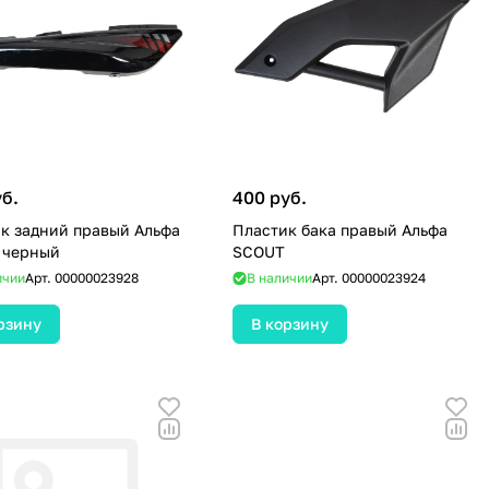
уб.
400 руб.
к задний правый Альфа
Пластик бака правый Альфа
 черный
SCOUT
ичии
Арт.
00000023928
В наличии
Арт.
00000023924
рзину
В корзину