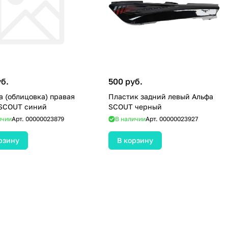
уб.
500 руб.
 (облицовка) правая
Пластик задний левый Альфа
 SCOUT синий
SCOUT черный
ичии
Арт.
00000023879
В наличии
Арт.
00000023927
рзину
В корзину