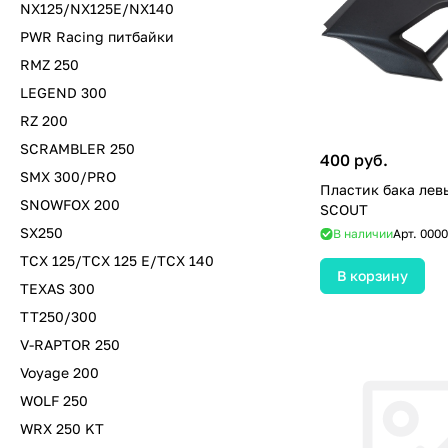
NX125/NX125E/NX140
PWR Racing питбайки
RMZ 250
LEGEND 300
RZ 200
SCRAMBLER 250
400 руб.
SMX 300/PRO
Пластик бака лев
SNOWFOX 200
SCOUT
SX250
В наличии
Арт.
0000
TCX 125/TCX 125 E/TCX 140
В корзину
TEXAS 300
TT250/300
V-RAPTOR 250
Voyage 200
WOLF 250
WRX 250 KT