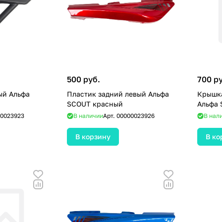
500 руб.
700 р
ый Альфа
Пластик задний левый Альфа
Крышка
SCOUT красный
Альфа
0023923
В наличии
Арт.
00000023926
В нал
В корзину
В ко