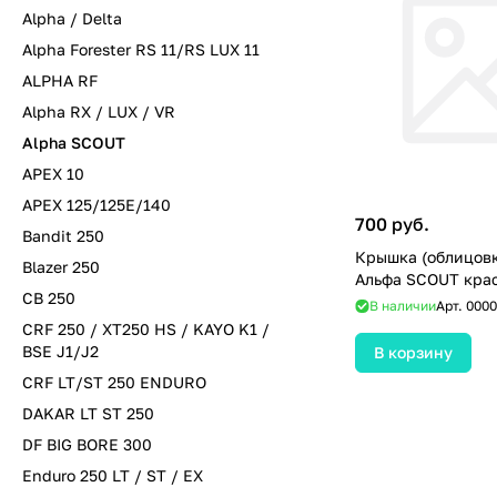
Alpha / Delta
Alpha Forester RS 11/RS LUX 11
ALPHA RF
Alpha RX / LUX / VR
Alpha SCOUT
APEX 10
APEX 125/125E/140
700 руб.
Bandit 250
Крышка (облицовк
Blazer 250
Альфа SCOUT кра
CB 250
В наличии
Арт.
0000
CRF 250 / XT250 HS / KAYO K1 /
BSE J1/J2
В корзину
CRF LT/ST 250 ENDURO
DAKAR LT ST 250
DF BIG BORE 300
Enduro 250 LT / ST / EX