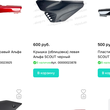
600 руб.
500 р
равый Альфа
Крышка (облицовка) левая
Пласти
Альфа SCOUT черный
SCOUT
0023925
В наличии
Арт.
00000023878
В нал
В корзину
В ко