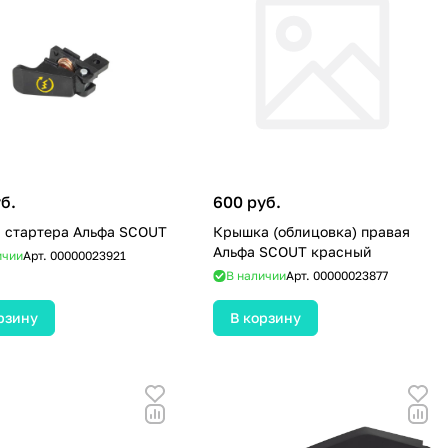
б.
600 руб.
 стартера Альфа SCOUT
Крышка (облицовка) правая
Альфа SCOUT красный
ичии
Арт.
00000023921
В наличии
Арт.
00000023877
рзину
В корзину