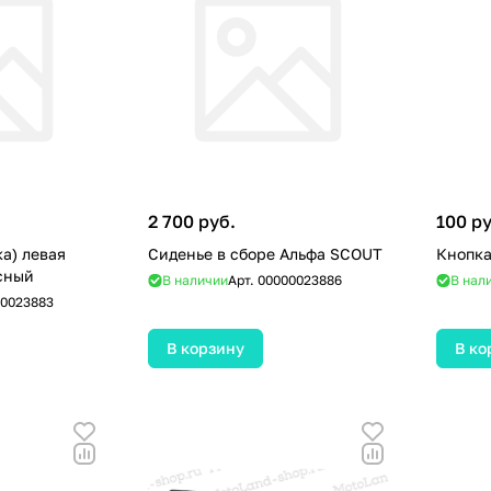
2 700 руб.
100 ру
а) левая
Сиденье в сборе Альфа SCOUT
Кнопка
сный
В наличии
Арт.
00000023886
В нал
0023883
В корзину
В ко