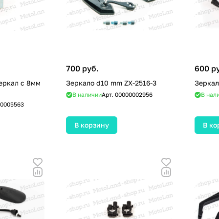
700 руб.
600 р
еркал с 8мм
Зеркало d10 mm ZX-2516-3
Зеркал
В наличии
Арт.
00000002956
В нал
0005563
В корзину
В ко