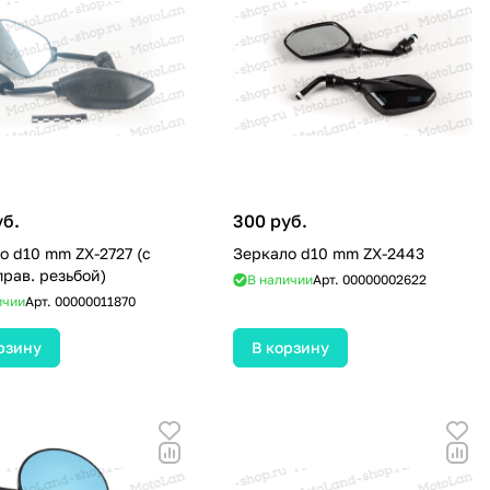
уб.
300 руб.
 d10 mm ZX-2727 (с
Зеркало d10 mm ZX-2443
прав. резьбой)
В наличии
Арт.
00000002622
ичии
Арт.
00000011870
рзину
В корзину