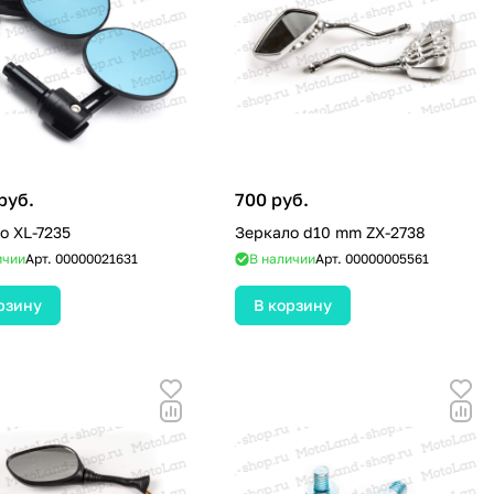
руб.
700 руб.
о XL-7235
Зеркало d10 mm ZX-2738
ичии
Арт.
00000021631
В наличии
Арт.
00000005561
рзину
В корзину