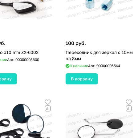
уб.
100 руб.
о d10 mm ZX-6002
Переходник для зеркал с 10мм
на 8мм
ичии
Арт.
00000003500
В наличии
Арт.
00000005564
рзину
В корзину