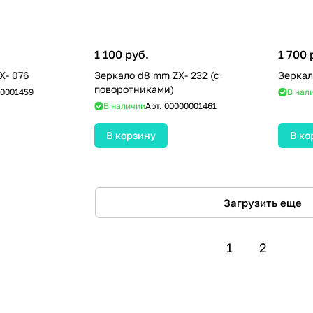
1 100 руб.
1 700 
X- 076
Зеркало d8 mm ZX- 232 (с
Зеркал
поворотниками)
0001459
В нал
В наличии
Арт.
00000001461
В корзину
В ко
Загрузить еще
1
2