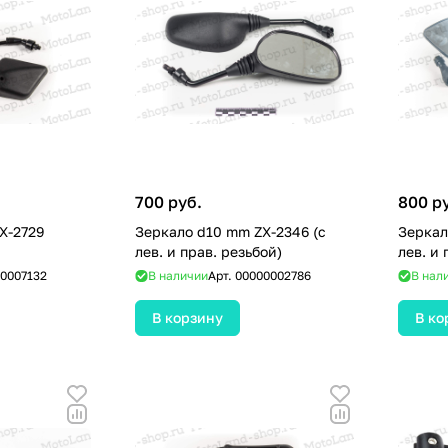
700 руб.
800 р
X-2729
Зеркало d10 mm ZX-2346 (с
Зеркало
лев. и прав. резьбой)
лев. и 
0007132
В наличии
Арт.
00000002786
В нал
В корзину
В ко