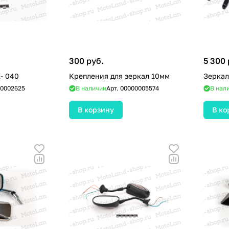
300 руб.
5 300 
- 040
Крепления для зеркал 10мм
Зеркал
0002625
В наличии
Арт.
00000005574
В нал
В корзину
В ко