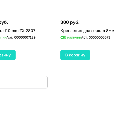
руб.
300 руб.
о d10 mm ZX-2807
Крепления для зеркал 8мм
ичии
Арт.
00000007129
В наличии
Арт.
00000005573
рзину
В корзину