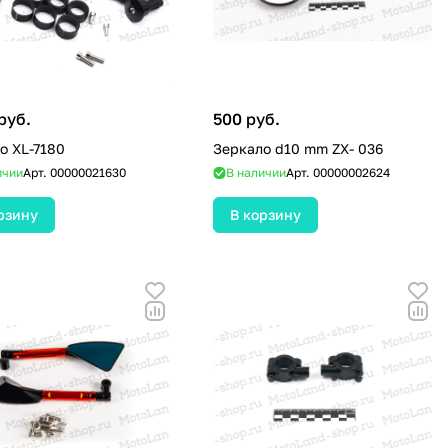
руб.
500 руб.
о XL-7180
Зеркало d10 mm ZX- 036
ичии
Арт.
00000021630
В наличии
Арт.
00000002624
рзину
В корзину