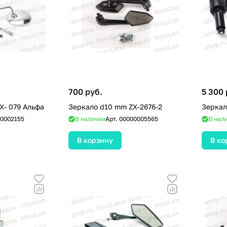
700 руб.
5 300 
Зеркало d10 mm ZX- 079 Альфа
Зеркало d10 mm ZX-2676-2
Зеркал
0002155
В наличии
Арт.
00000005565
В нал
В корзину
В ко