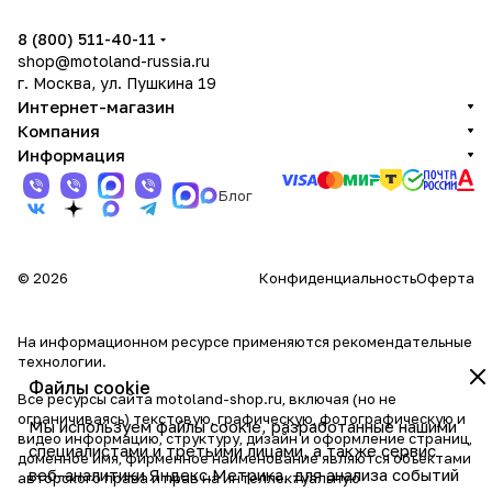
8 (800) 511-40-11
shop@motoland-russia.ru
г. Москва, ул. Пушкина 19
Интернет-магазин
Компания
Информация
Блог
© 2026
Конфиденциальность
Оферта
На информационном ресурсе применяются
рекомендательные
технологии
.
Файлы cookie
Все ресурсы сайта motoland-shop.ru, включая (но не
ограничиваясь) текстовую, графическую, фотографическую и
Мы используем файлы cookie, разработанные нашими
видео информацию, структуру, дизайн и оформление страниц,
специалистами и третьими лицами, а также сервис
доменное имя, фирменное наименование являются объектами
веб-аналитики Яндекс.Метрика, для анализа событий
авторского права и прав на интеллектуальную