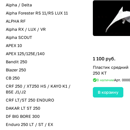
Alpha / Delta
Alpha Forester RS 11/RS LUX 11
ALPHA RF
Alpha RX / LUX / VR
Alpha SCOUT
APEX 10
APEX 125/125E/140
1 100 руб.
Bandit 250
Пластик средний
Blazer 250
250 KT
CB 250
В наличии
Арт.
0000
CRF 250 / XT250 HS / KAYO K1 /
BSE J1/J2
В корзину
CRF LT/ST 250 ENDURO
DAKAR LT ST 250
DF BIG BORE 300
Enduro 250 LT / ST / EX