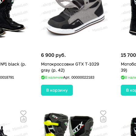
6 900 руб.
15 700
№1 black (р.
Мотокроссовки GTX T-1029
Мотобо
gray (р. 42)
39)
0018791
В наличии
Арт.
00000022183
В нал
В корзину
В ко