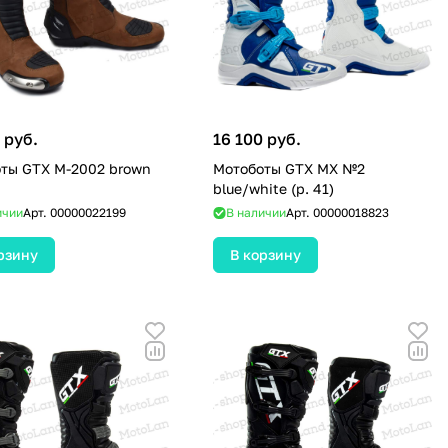
 руб.
16 100 руб.
ты GTX M-2002 brown
Мотоботы GTX MX №2
blue/white (р. 41)
ичии
Арт.
00000022199
В наличии
Арт.
00000018823
рзину
В корзину