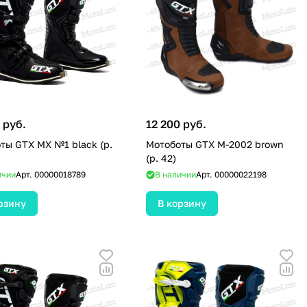
 руб.
12 200 руб.
ты GTX MX №1 black (р.
Мотоботы GTX M-2002 brown
(р. 42)
ичии
Арт.
00000018789
В наличии
Арт.
00000022198
рзину
В корзину