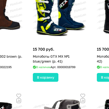
15 700 руб.
15 700
302 brown (р.
Мотоботы GTX MX №1
Мотобо
blue/green (р. 41)
42)
0022195
В наличии
Арт.
00000018799
В нал
В корзину
В ко