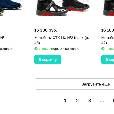
16 300 руб.
16 100
 №1
Мотоботы GTX MX №2 black (р.
Мотобо
43)
42)
0018801
В наличии
Арт.
00000018809
В нал
В корзину
В ко
Загрузить еще
1
2
3
...