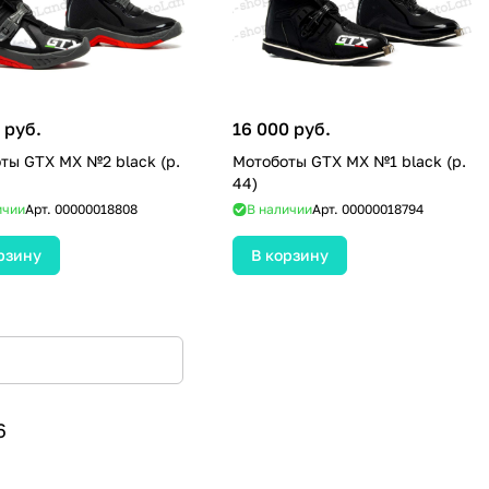
 руб.
16 000 руб.
ты GTX MX №2 black (р.
Мотоботы GTX MX №1 black (р.
44)
ичии
Арт.
00000018808
В наличии
Арт.
00000018794
рзину
В корзину
6