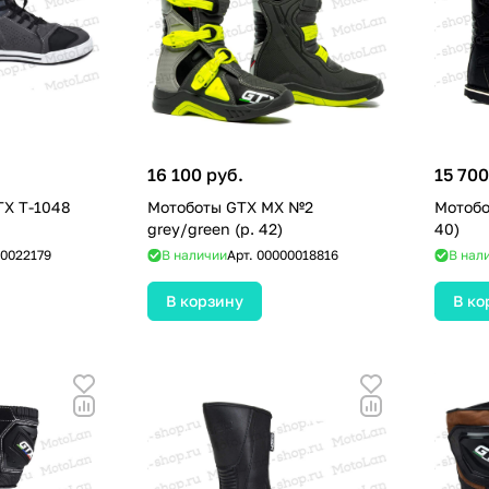
16 100 руб.
15 700
TX T-1048
Мотоботы GTX MX №2
Мотобо
grey/green (р. 42)
40)
0022179
В наличии
Арт.
00000018816
В нал
В корзину
В ко