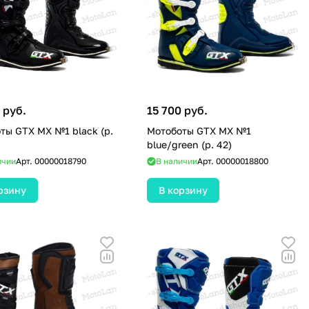
 руб.
15 700 руб.
ты GTX MX №1 black (р.
Мотоботы GTX MX №1
blue/green (р. 42)
ичии
Арт.
00000018790
В наличии
Арт.
00000018800
рзину
В корзину