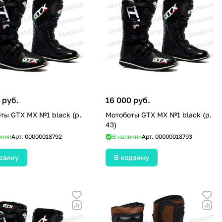
 руб.
16 000 руб.
ты GTX MX №1 black (р.
Мотоботы GTX MX №1 black (р.
43)
ичии
Арт.
00000018792
В наличии
Арт.
00000018793
рзину
В корзину