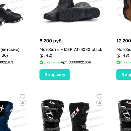
8 200 руб.
12 200
(детские)
Мотоботы HIZER AT-6030 black
Мотобо
 36)
(р. 42)
(р. 43)
0021671
В наличии
Арт.
00000021656
В нал
В корзину
В ко