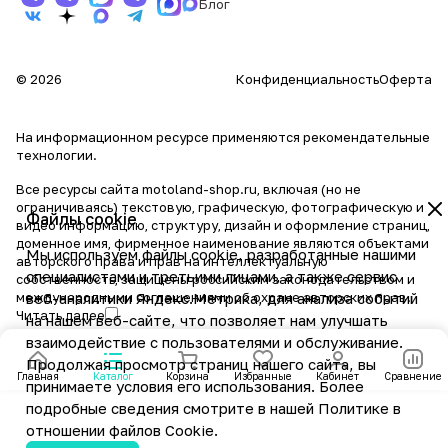
Блог
© 2026
Конфиденциальность
Оферта
На информационном ресурсе применяются
рекомендательные
технологии
.
Все ресурсы сайта motoland-shop.ru, включая (но не
ограничиваясь) текстовую, графическую, фотографическую и
Файлы cookie
видео информацию, структуру, дизайн и оформление страниц,
доменное имя, фирменное наименование являются объектами
Мы используем файлы cookie, разработанные нашими
авторского права и прав на интеллектуальную
специалистами и третьими лицами, а также сервис
собственность, защищены российским законодательством и
международными соглашениями об охране авторских прав.
веб-аналитики Яндекс.Метрика, для анализа событий
Читать далее
на нашем веб-сайте, что позволяет нам улучшать
взаимодействие с пользователями и обслуживание.
Продолжая просмотр страниц нашего сайта, вы
Главная
Каталог
Корзина
Избранные
Кабинет
Сравнение
принимаете условия его использования. Более
подробные сведения смотрите в нашей
Политике в
отношении файлов Cookie
.