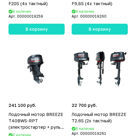
F20S (4х тактный)
F9,8S (4х тактный)
В наличии
В наличии
Арт.
00000019259
Арт.
00000019260
В корзину
В корзину
241 100 руб.
22 700 руб.
Лодочный мотор BREEZE
Лодочный мотор BREEZE
T40BWS-RPT
T2.6S (2х тактный)
(электростартер + руль +
В наличии
гидравлика) (2х тактный)
Арт.
00000019261
В наличии