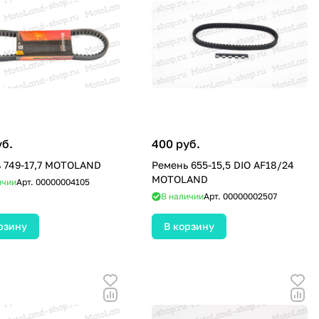
уб.
400 руб.
 749-17,7 MOTOLAND
Ремень 655-15,5 DIO AF18/24
MOTOLAND
ичии
Арт.
00000004105
В наличии
Арт.
00000002507
рзину
В корзину