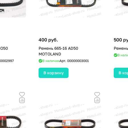
400 руб.
500 р
IO50
Ремень 665-16 AD50
Ремень
MOTOLAND
В нал
0002997
В наличии
Арт.
00000003001
В корзину
В ко