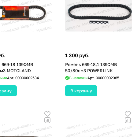
уб.
1 300 руб.
 669-18 139QMB
Ремень 669-18,1 139QMB
см3 MOTOLAND
50/80см3 POWERLINK
ичии
Арт.
00000002534
В наличии
Арт.
00000002385
рзину
В корзину