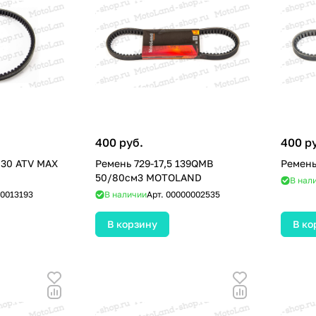
400 руб.
400 р
 30 ATV MAX
Ремень 729-17,5 139QMB
Ремень
50/80см3 MOTOLAND
В нал
0013193
В наличии
Арт.
00000002535
В корзину
В ко