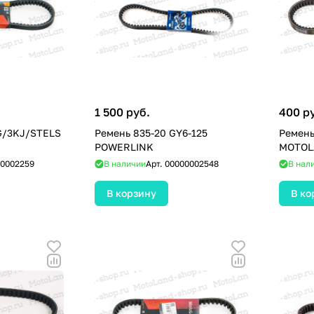
1 500 руб.
400 р
G/3KJ/STELS
Ремень 835-20 GY6-125
Ремень
POWERLINK
MOTOL
0002259
В наличии
Арт.
00000002548
В нал
В корзину
В ко