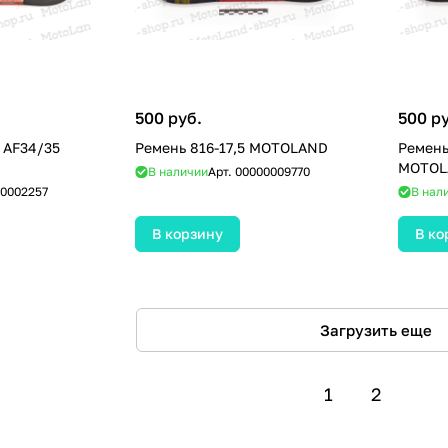
500 руб.
500 р
 AF34/35
Ремень 816-17,5 MOTOLAND
Ремень
MOTOL
В наличии
Арт.
00000009770
0002257
В нал
В корзину
В ко
Загрузить еще
1
2