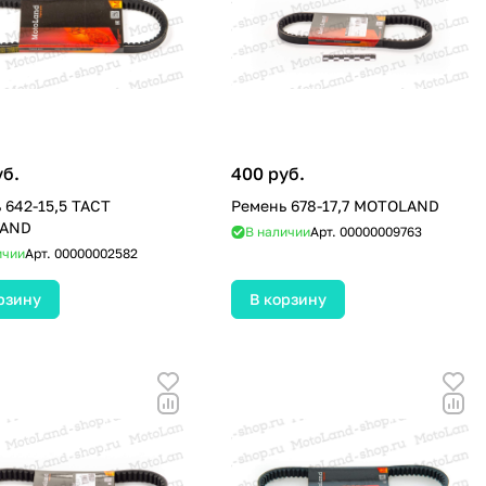
уб.
400 руб.
 642-15,5 TACT
Ремень 678-17,7 MOTOLAND
AND
В наличии
Арт.
00000009763
ичии
Арт.
00000002582
рзину
В корзину