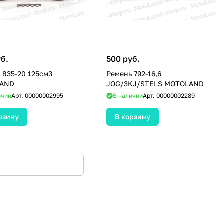
уб.
500 руб.
 835-20 125см3
Ремень 792-16,6
AND
JOG/3KJ/STELS MOTOLAND
ичии
Арт.
00000002995
В наличии
Арт.
00000002289
рзину
В корзину