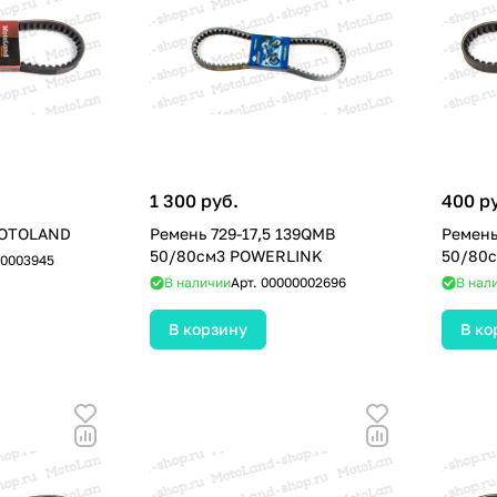
1 300 руб.
400 р
MOTOLAND
Ремень 729-17,5 139QMB
Ремень
50/80см3 POWERLINK
50/80
0003945
В наличии
Арт.
00000002696
В нал
В корзину
В ко