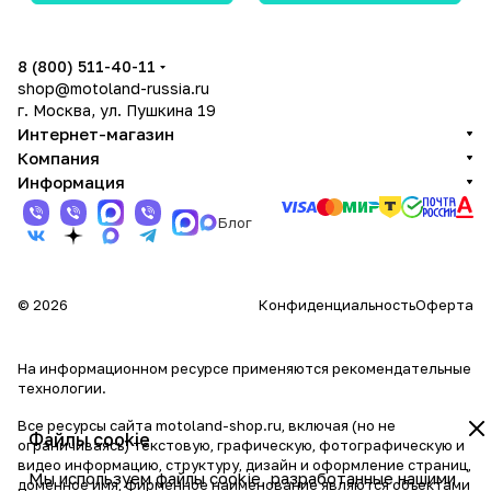
8 (800) 511-40-11
shop@motoland-russia.ru
г. Москва, ул. Пушкина 19
Интернет-магазин
Компания
Информация
Блог
© 2026
Конфиденциальность
Оферта
На информационном ресурсе применяются
рекомендательные
технологии
.
Все ресурсы сайта motoland-shop.ru, включая (но не
Файлы cookie
ограничиваясь) текстовую, графическую, фотографическую и
видео информацию, структуру, дизайн и оформление страниц,
Мы используем файлы cookie, разработанные нашими
доменное имя, фирменное наименование являются объектами