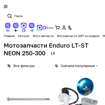
Блог
Главная
Каталог
Мото запчасти
Мотозапчасти ЗИП по модели
М
Мотозапчасти Enduro LT-ST
NEON 250-300
14
Все фильтры
Сначала популярные