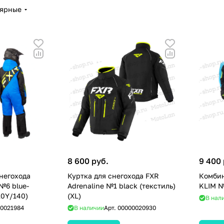
лярные
8 600 руб.
9 400 
негохода
Куртка для снегохода FXR
Комбин
№6 blue-
Adrenaline №1 black (текстиль)
KLIM №
10Y/140)
(XL)
В нал
0021984
В наличии
Арт.
00000020930