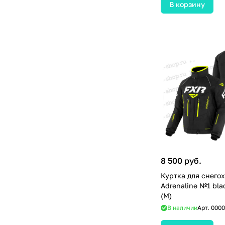
В корзину
8 500 руб.
Куртка для снего
Adrenaline №1 bla
(M)
В наличии
Арт.
0000