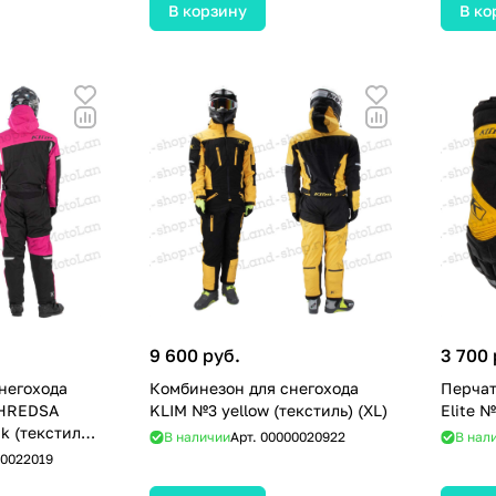
В корзину
В ко
9 600 руб.
3 700 
негохода
Комбинезон для снегохода
Перчат
SHREDSA
KLIM №3 yellow (текстиль) (XL)
Elite №
k (текстиль)
В наличии
Арт.
00000020922
В нал
0022019