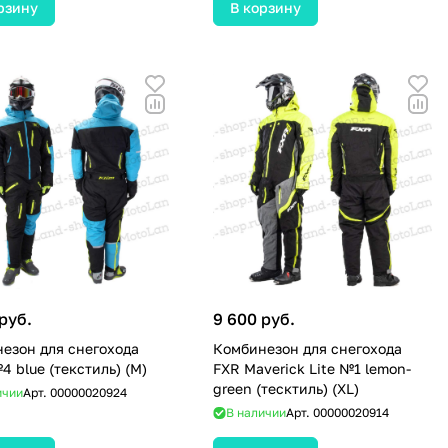
рзину
В корзину
руб.
9 600 руб.
езон для снегохода
Комбинезон для снегохода
4 blue (текстиль) (M)
FXR Maverick Lite №1 lemon-
green (тесктиль) (XL)
ичии
Арт.
00000020924
В наличии
Арт.
00000020914