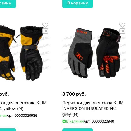
рзину
В корзину
руб.
3 700 руб.
ки для снегохода KLIM
Перчатки для снегохода KLIM
1 yellow (M)
INVERSION INSULATED №2
grey (M)
ичии
Арт.
00000020936
В наличии
Арт.
00000020940