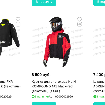
В корзину
В ко
8 500 руб.
7 400 
хода FXR
Куртка для снегохода KLIM
Штаны 
ck (текстиль)
KOMPOUND №1 black-red
ADRENA
(текстиль) (XXXL)
(тексти
0020929
В наличии
Арт.
00000021999
В нал