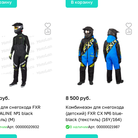
рзину
В корзину
руб.
8 500 руб.
для снегохода FXR
Комбинезон для снегохода
LINE №1 black
(детский) FXR CX №6 blue-
ль) (M)
black (текстиль) (16Y/164)
ичии
Арт.
00000020932
В наличии
Арт.
00000021987