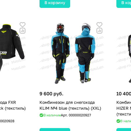
В корзину
В ко
9 600 руб.
10 400
хода FXR
Комбинезон для снегохода
Комбин
ck (текстиль)
KLIM №4 blue (текстиль) (XXL)
HIZER 
(тексти
В наличии
Арт.
00000020927
0020928
В нал