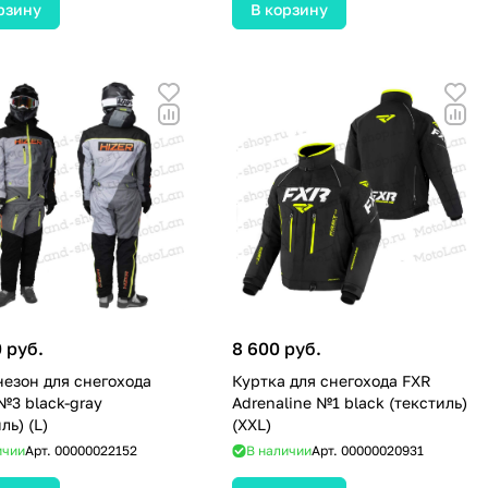
рзину
В корзину
 руб.
8 600 руб.
езон для снегохода
Куртка для снегохода FXR
№3 black-gray
Adrenaline №1 black (текстиль)
ль) (L)
(XXL)
ичии
Арт.
00000022152
В наличии
Арт.
00000020931