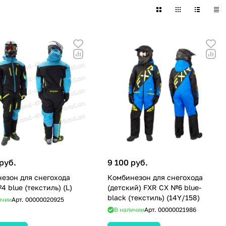
руб.
9 100 руб.
езон для снегохода
Комбинезон для снегохода
4 blue (текстиль) (L)
(детский) FXR CX №6 blue-
black (текстиль) (14Y/158)
ичии
Арт.
00000020925
В наличии
Арт.
00000021986