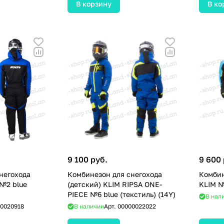
В корзину
В ко
9 100 руб.
9 600 
негохода
Комбинезон для снегохода
Комбин
 №2 blue
(детский) KLIM RIPSA ONE-
KLIM №
PIECE №6 blue (текстиль) (14Y)
В нал
0020918
В наличии
Арт.
00000022022