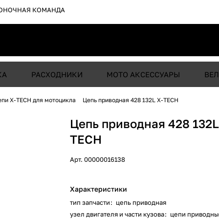
ОНОЧНАЯ КОМАНДА
КА
РАСХОДНИКИ
МОТО АКСЕССУАРЫ
ВЕЛ
епи X-TECH для мотоцикла
Цепь приводная 428 132L X-TECH
Цепь приводная 428 132L
TECH
Арт.
00000016138
Характеристики
тип запчасти
:
цепь приводная
узел двигателя и части кузова
:
цепи приводны