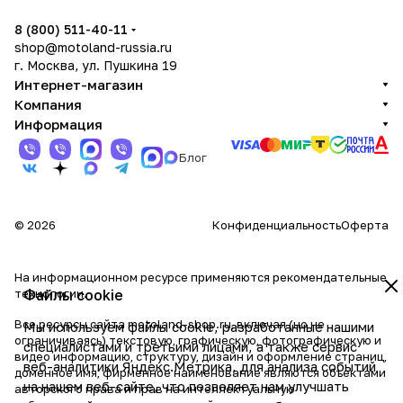
8 (800) 511-40-11
shop@motoland-russia.ru
г. Москва, ул. Пушкина 19
Интернет-магазин
Компания
Информация
Блог
© 2026
Конфиденциальность
Оферта
На информационном ресурсе применяются
рекомендательные
технологии
Файлы cookie
.
Все ресурсы сайта motoland-shop.ru, включая (но не
Мы используем файлы cookie, разработанные нашими
ограничиваясь) текстовую, графическую, фотографическую и
специалистами и третьими лицами, а также сервис
видео информацию, структуру, дизайн и оформление страниц,
веб-аналитики Яндекс.Метрика, для анализа событий
доменное имя, фирменное наименование являются объектами
на нашем веб-сайте, что позволяет нам улучшать
авторского права и прав на интеллектуальную