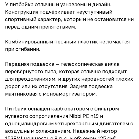
У питбайка отличный узнаваемый дизайн.
Конструкция подчёркивает неуступчивый
спортивный характер, который не остановится ни
перед одним препятствием.
Комбинированный прочный пластик не ломается
при сгибании.
Передняя подвеска — телескопическая вилка
перевёрнутого типа, которая отлично подходит
для преодоления ям, и других неровностей плохих
дорог или их отсутствия. Задняя подвеска
маятниковая с моноамортизатором.
Питбайк оснащён карбюратором с фильтром
нулевого сопротивления Nibbi PE n19 и
одноцилиндровым четырёхтактным двигателем с
воздушным охлаждением. Надёжный мотор
153FMI мощностью 8 л. с. и объемом 125 см³ ,