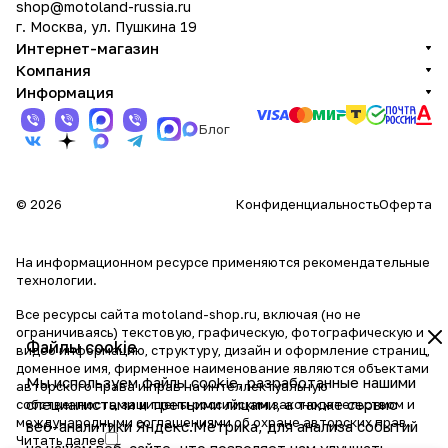
shop@motoland-russia.ru
г. Москва, ул. Пушкина 19
Интернет-магазин
Компания
Информация
Блог
© 2026
Конфиденциальность
Оферта
На информационном ресурсе применяются
рекомендательные
технологии
.
Все ресурсы сайта motoland-shop.ru, включая (но не
ограничиваясь) текстовую, графическую, фотографическую и
Файлы cookie
видео информацию, структуру, дизайн и оформление страниц,
доменное имя, фирменное наименование являются объектами
Мы используем файлы cookie, разработанные нашими
авторского права и прав на интеллектуальную
специалистами и третьими лицами, а также сервис
собственность, защищены российским законодательством и
международными соглашениями об охране авторских прав.
веб-аналитики Яндекс.Метрика, для анализа событий
Читать далее