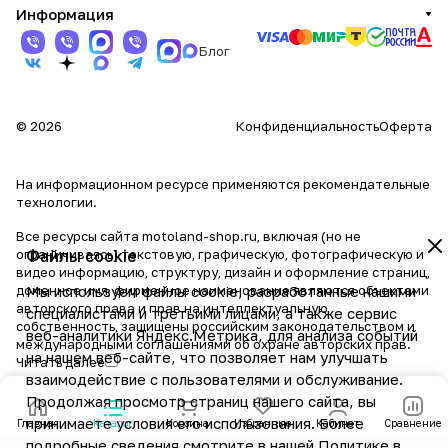
Информация
Блог
© 2026
Конфиденциальность
Оферта
На информационном ресурсе применяются
рекомендательные
технологии
.
Все ресурсы сайта motoland-shop.ru, включая (но не
ограничиваясь) текстовую, графическую, фотографическую и
Файлы cookie
видео информацию, структуру, дизайн и оформление страниц,
доменное имя, фирменное наименование являются объектами
Мы используем файлы cookie, разработанные нашими
авторского права и прав на интеллектуальную
специалистами и третьими лицами, а также сервис
собственность, защищены российским законодательством и
веб-аналитики Яндекс.Метрика, для анализа событий
международными соглашениями об охране авторских прав.
на нашем веб-сайте, что позволяет нам улучшать
Читать далее
взаимодействие с пользователями и обслуживание.
Продолжая просмотр страниц нашего сайта, вы
принимаете условия его использования. Более
Главная
Каталог
Корзина
Избранные
Кабинет
Сравнение
подробные сведения смотрите в нашей
Политике в