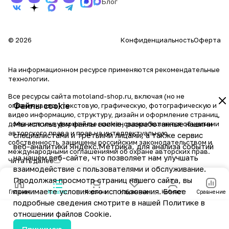
Блог
© 2026
Конфиденциальность
Оферта
На информационном ресурсе применяются
рекомендательные
технологии
.
Все ресурсы сайта motoland-shop.ru, включая (но не
Файлы cookie
ограничиваясь) текстовую, графическую, фотографическую и
видео информацию, структуру, дизайн и оформление страниц,
Мы используем файлы cookie, разработанные нашими
доменное имя, фирменное наименование являются объектами
авторского права и прав на интеллектуальную
специалистами и третьими лицами, а также сервис
собственность, защищены российским законодательством и
веб-аналитики Яндекс.Метрика, для анализа событий
международными соглашениями об охране авторских прав.
на нашем веб-сайте, что позволяет нам улучшать
Читать далее
взаимодействие с пользователями и обслуживание.
Продолжая просмотр страниц нашего сайта, вы
принимаете условия его использования. Более
Главная
Каталог
Корзина
Избранные
Кабинет
Сравнение
подробные сведения смотрите в нашей
Политике в
отношении файлов Cookie
.
Принимаю