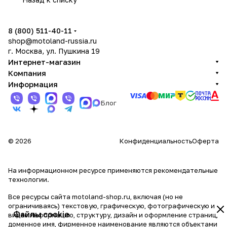
8 (800) 511-40-11
shop@motoland-russia.ru
г. Москва, ул. Пушкина 19
Интернет-магазин
Компания
Информация
Блог
© 2026
Конфиденциальность
Оферта
На информационном ресурсе применяются
рекомендательные
технологии
.
Все ресурсы сайта motoland-shop.ru, включая (но не
ограничиваясь) текстовую, графическую, фотографическую и
Файлы cookie
видео информацию, структуру, дизайн и оформление страниц,
доменное имя, фирменное наименование являются объектами