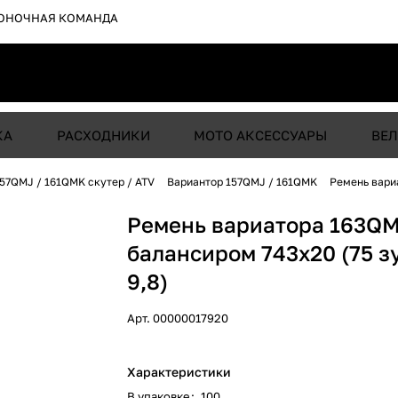
ОНОЧНАЯ КОМАНДА
КА
РАСХОДНИКИ
МОТО АКСЕССУАРЫ
ВЕЛ
57QMJ / 161QMK скутер / ATV
Вариантор 157QMJ / 161QMK
Ремень вариа
Ремень вариатора 163QM
балансиром 743x20 (75 зу
9,8)
Арт.
00000017920
Характеристики
В упаковке
:
100