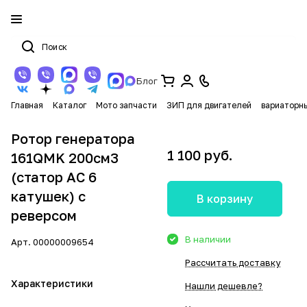
Блог
Главная
Каталог
Мото запчасти
ЗИП для двигателей
вариаторн
Ротор генератора
1 100 руб.
161QMK 200см3
(статор AC 6
катушек) с
В корзину
реверсом
В наличии
Арт.
00000009654
Рассчитать доставку
Характеристики
Нашли дешевле?