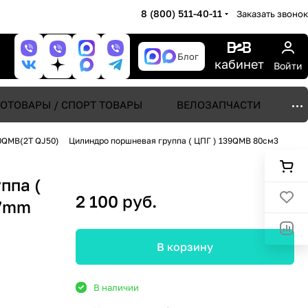
8 (800) 511-40-11
Заказать звонок
Блог
кабинет
Войти
ОТОВАРЫ / СПОРТ ТОВАРЫ
ВЕЛОЗАПЧАСТИ
0QMB(2T QJ50)
Цилиндро поршневая группа ( ЦПГ ) 139QMB 80см3
ппа (
2 100 руб.
47mm
В корзину
В наличии