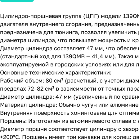
Цилиндро-поршневая группа (ЦПГ) модели 139QM
двигателя внутреннего сгорания, предназначенн
предназначена для тюнинга, позволяя увеличить 
диаметра цилиндра, что повышает мощность и к
Диаметр цилиндра составляет 47 мм, что обеспе
(стандартный ход для 139QMB — 41,4 мм). Такая
эксплуатируемой в городских условиях или для ле
Основные технические характеристики:
Рабочий объем: 80 см³ (расчетный, с учетом диа
пределах 72–82 см³ в зависимости от точных пар
Диаметр цилиндра: 47 мм (увеличенный по сравн
Материал цилиндра: Обычно чугун или алюминиев
Внутренняя поверхность хонингована для оптима
Поршень: Изготовлен из алюминиевого сплава с
Диаметр поршня соответствует цилиндру с зазоро
+200°C. Поршень имеет три канавки для колец: 