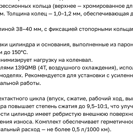
рессионных кольца (верхнее — хромированное дл
м. Толщина колец — 1,0–1,2 мм, обеспечивающая 
длиной 38–40 мм, с фиксацией стопорными кольц
вки цилиндра и основания, выполненные из паро
 до 150°C.
инимизирует нагрузку на коленвал.
лями 139QMB (4T, воздушного охлаждения), испо
их моделях. Рекомендуется для установки с усиле
альной работы.
тактного цикла (впуск, сжатие, рабочий ход, вы
а повышает степень сжатия до 9,5–10:1, что улу
ости цилиндр имеет ребристую внешнюю поверхно
ния износа. Комплект обеспечивает герметичнос
льный расход — не более 0,5 л/1000 км).