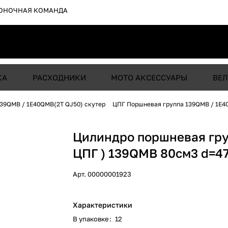
ОНОЧНАЯ КОМАНДА
КА
РАСХОДНИКИ
МОТО АКСЕССУАРЫ
ВЕЛ
39QMB / 1E40QMB(2T QJ50) скутер
ЦПГ Поршневая группа 139QMB / 1E4
Цилиндро поршневая гру
ЦПГ ) 139QMB 80см3 d=
Арт.
00000001923
Характеристики
В упаковке
:
12