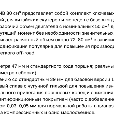
B 80 см³ представляет собой комплект ключевы
ый для китайских скутеров и мопедов с базовым 
рабочий объем двигателя с номинальных 50 см³ до
рутящий момент без необходимости значительных
чивает расчетный объем около 72–80 см³ в завис
 модификация популярна для повышения производ
гкого off-road.
метра 47 мм и стандартного хода поршня; реальн
аметров сборки).
ению со стандартным 39 мм для базовой версии 
ый сплав с чугунной гильзой для повышения изн
льного прилегания поршневых колец и снижения 
 антифрикционным покрытием (часто с добавлени
м 0,03–0,05 мм для нормальной работы в диапазо
два компрессионных и одно маслосъемное.