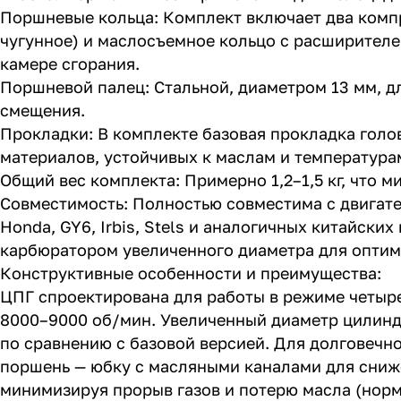
Поршневые кольца: Комплект включает два комп
чугунное) и маслосъемное кольцо с расширителе
камере сгорания.
Поршневой палец: Стальной, диаметром 13 мм, 
смещения.
Прокладки: В комплекте базовая прокладка голо
материалов, устойчивых к маслам и температурам
Общий вес комплекта: Примерно 1,2–1,5 кг, что м
Совместимость: Полностью совместима с двигате
Honda, GY6, Irbis, Stels и аналогичных китайск
карбюратором увеличенного диаметра для оптим
Конструктивные особенности и преимущества:
ЦПГ спроектирована для работы в режиме четырех
8000–9000 об/мин. Увеличенный диаметр цилиндр
по сравнению с базовой версией. Для долговечн
поршень — юбку с масляными каналами для сниже
минимизируя прорыв газов и потерю масла (норма