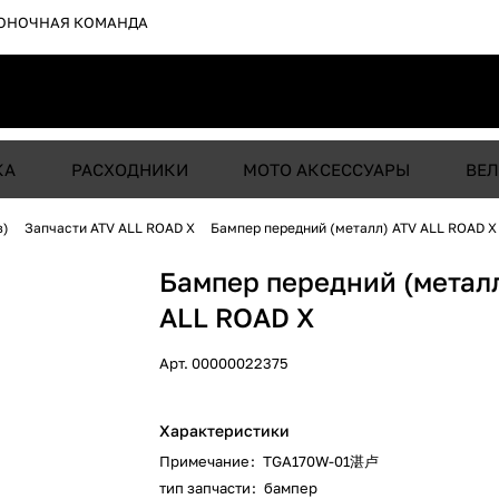
ОНОЧНАЯ КОМАНДА
КА
РАСХОДНИКИ
МОТО АКСЕССУАРЫ
ВЕЛ
в)
Запчасти ATV ALL ROAD X
Бампер передний (металл) ATV ALL ROAD X
Бампер передний (метал
ALL ROAD X
Арт.
00000022375
Характеристики
Примечание
:
TGA170W-01湛卢
тип запчасти
:
бампер