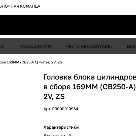
ОНОЧНАЯ КОМАНДА
КА
РАСХОДНИКИ
МОТО АКСЕССУАРЫ
ВЕЛ
боре 169MM (CB250-A) water, 2V, ZS
Головка блока цилиндров 
в сборе 169MM (CB250-A)
2V, ZS
Арт.
00000010964
Характеристики
В упаковке
:
5