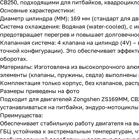
CB250, подходящими для питбайков, квадроцикло
Основные характеристики:
Диаметр цилиндра (MM): 169 мм (стандарт для 
Система охлаждения: Водяная (water-cooled), с
предотвращает перегрев и повышает долговечнос
Клапанная система: 4 клапана на цилиндр (4V) –
точной конфигурации). Это обеспечивает эффект
оборотах.
Материалы: Изготовлена из высокопрочного алю
элементы (клапаны, пружины, седла) выполнены и
Комплектация только корпус, без клапанов, распр
Размеры приведены на фото
Подходит для двигателей Zongshen ZS169MM, CB25
устанавливаться на питбайки, эндуро-мотоциклы
Преимущества:
Обеспечивает стабильную работу двигателя на в
ГБЦ устойчива к экстремальным температурам, ч