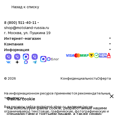
Назад к списку
8 (800) 511-40-11
shop@motoland-russia.ru
г. Москва, ул. Пушкина 19
Интернет-магазин
Компания
Информация
Блог
© 2026
Конфиденциальность
Оферта
На информационном ресурсе применяются
рекомендательные
технологии
.
Файлы cookie
Все ресурсы сайта motoland-shop.ru, включая (но не
Мы используем файлы cookie, разработанные нашими
ограничиваясь) текстовую, графическую, фотографическую и
специалистами и третьими лицами, а также сервис