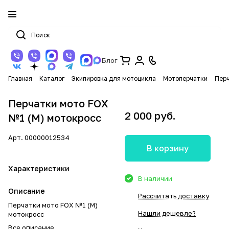
Блог
Главная
Каталог
Экипировка для мотоцикла
Мотоперчатки
Перч
Перчатки мото FOX
2 000 руб.
№1 (M) мотокросс
Арт.
00000012534
В корзину
Характеристики
В наличии
Описание
Рассчитать доставку
Перчатки мото FOX №1 (M)
Нашли дешевле?
мотокросс
Все описание