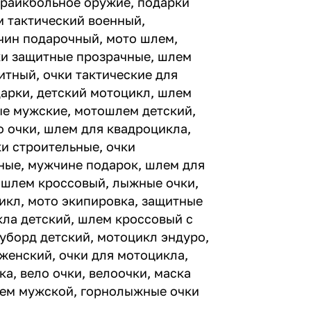
трайкбольное оружие, подарки
м тактический военный,
жчин подарочный, мото шлем,
ки защитные прозрачные, шлем
итный, очки тактические для
дарки, детский мотоцикл, шлем
ые мужские, мотошлем детский,
о очки, шлем для квадроцикла,
ки строительные, очки
ные, мужчине подарок, шлем для
о шлем кроссовый, лыжные очки,
икл, мото экипировка, защитные
ла детский, шлем кроссовый с
уборд детский, мотоцикл эндуро,
женский, очки для мотоцикла,
а, вело очки, велоочки, маска
лем мужской, горнолыжные очки