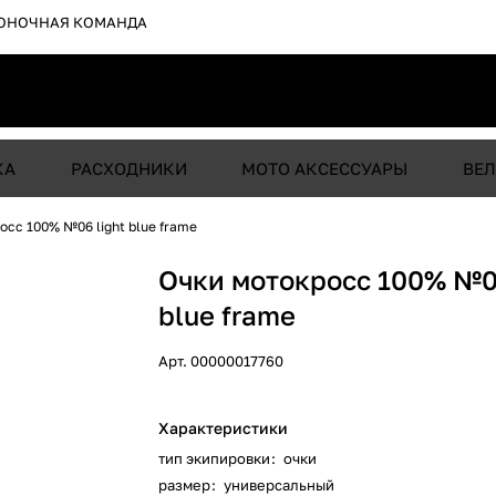
ОНОЧНАЯ КОМАНДА
КА
РАСХОДНИКИ
МОТО АКСЕССУАРЫ
ВЕЛ
осс 100% №06 light blue frame
Очки мотокросс 100% №06
blue frame
Арт.
00000017760
Характеристики
тип экипировки
:
очки
размер
:
универсальный