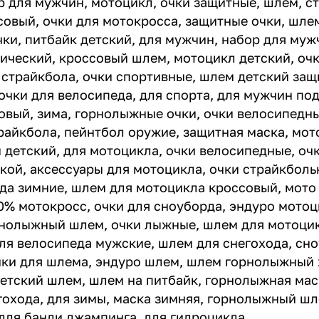
р для мужчин, мотоцикл, очки защитные, шлем, с
совый, очки для мотокросса, защитные очки, шле
очки, питбайк детский, для мужчин, набор для му
ический, кроссовый шлем, мотоцикл детский, оч
 страйкбола, очки спортивные, шлем детский защ
 очки для велосипеда, для спорта, для мужчин по
овый, зима, горнолыжные очки, очки велосипедн
райкбола, пейнтбол оружие, защитная маска, мот
 детский, для мотоцикла, очки велосипедные, оч
й, аксессуары для мотоцикла, очки страйкболь
ода зимние, шлем для мотоцикла кроссовый, мот
0% мотокросс, очки для сноуборда, эндуро мотоц
рнолыжный шлем, очки лыжные, шлем для мотоцик
ля велосипеда мужские, шлем для снегохода, сно
чки для шлема, эндуро шлем, шлем горнолыжный 
етский шлем, шлем на питбайк, горнолыжная маск
гохода, для зимы, маска зимняя, горнолыжный ш
 для банди джампинга, для гидроцикла.