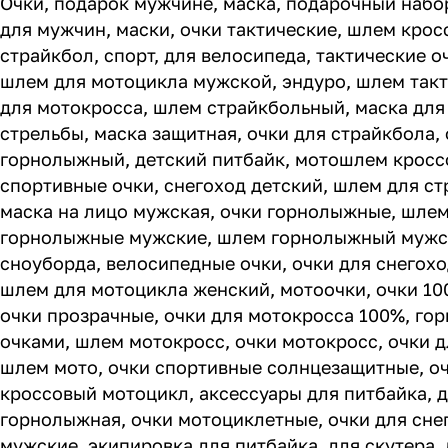
Очки, подарок мужчине, маска, подарочный набо
для мужчин, маски, очки тактические, шлем крос
страйкбол, спорт, для велосипеда, тактические 
шлем для мотоцикла мужской, эндуро, шлем такт
для мотокросса, шлем страйкбольный, маска для
стрельбы, маска защитная, очки для страйкбола,
горнолыжный, детский питбайк, мотошлем кросс
спортивные очки, снегоход детский, шлем для ст
маска на лицо мужская, очки горнолыжные, шлем
горнолыжные мужские, шлем горнолыжный мужско
сноуборда, велосипедные очки, очки для снегох
шлем для мотоцикла женский, мотоочки, очки 10
очки прозрачные, очки для мотокросса 100%, го
очками, шлем мотокросс, очки мотокросс, очки д
шлем мото, очки спортивные солнцезащитные, о
кроссовый мотоцикл, аксессуары для питбайка, д
горнолыжная, очки мотоциклетные, очки для сне
мужские, экипировка для питбайка, для скутера,