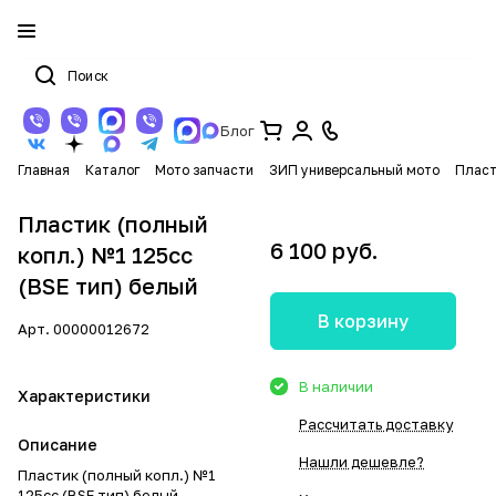
Блог
Главная
Каталог
Мото запчасти
ЗИП универсальный мото
Пласт
Пластик (полный
6 100 руб.
копл.) №1 125сс
(BSE тип) белый
В корзину
Арт.
00000012672
В наличии
Характеристики
Рассчитать доставку
Описание
Нашли дешевле?
Пластик (полный копл.) №1
125сс (BSE тип) белый