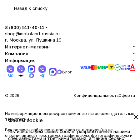
Назад к списку
8 (800) 511-40-11
shop@motoland-russia.ru
г. Москва, ул. Пушкина 19
Интернет-магазин
Компания
Информация
Блог
© 2026
Конфиденциальность
Оферта
На информационном ресурсе применяются
рекомендательные
технологии
.
Файлы cookie
Все ресурсы сайта motoland-shop.ru, включая (но не
Мы используем файлы cookie, разработанные нашими
ограничиваясь) текстовую, графическую, фотографическую и
специалистами и третьими лицами, а также сервис