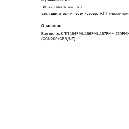
тип запчасти
:
вал п/п
узел двигателя и части кузова
:
КПП/механизм
Описание
Вал вилок КПП 164FML,166FML,167FMM,170FM
(CGN200/CBB/NT)