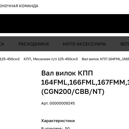
ОНОЧНАЯ КОМАНДА
КА
РАСХОДНИКИ
МОТО АКСЕССУАРЫ
ВЕЛ
 125-450см3
КПП, Механизм п/п 125-450см3
Вал вилок КПП 164FML,16
Вал вилок КПП
164FML,166FML,167FMM
(CGN200/CBB/NT)
Арт.
00000009245
Характеристики
В упаковке
:
50