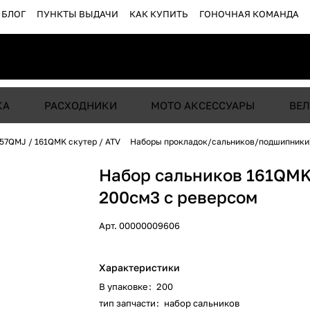
БЛОГ
ПУНКТЫ ВЫДАЧИ
КАК КУПИТЬ
ГОНОЧНАЯ КОМАНДА
КА
РАСХОДНИКИ
МОТО АКСЕССУАРЫ
ВЕЛ
57QMJ / 161QMK скутер / ATV
Наборы прокладок/сальников/подшипники
Набор сальников 161QM
200см3 с реверсом
Арт.
00000009606
Характеристики
В упаковке
:
200
тип запчасти
:
набор сальников