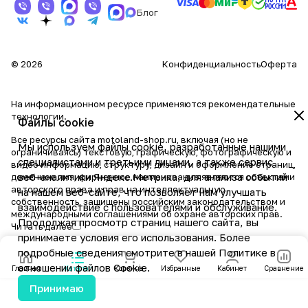
Блог
© 2026
Конфиденциальность
Оферта
На информационном ресурсе применяются
рекомендательные
технологии
.
Файлы cookie
Все ресурсы сайта motoland-shop.ru, включая (но не
Мы используем файлы cookie, разработанные нашими
ограничиваясь) текстовую, графическую, фотографическую и
специалистами и третьими лицами, а также сервис
видео информацию, структуру, дизайн и оформление страниц,
веб-аналитики Яндекс.Метрика, для анализа событий
доменное имя, фирменное наименование являются объектами
авторского права и прав на интеллектуальную
на нашем веб-сайте, что позволяет нам улучшать
собственность, защищены российским законодательством и
взаимодействие с пользователями и обслуживание.
международными соглашениями об охране авторских прав.
Продолжая просмотр страниц нашего сайта, вы
Читать далее
принимаете условия его использования. Более
подробные сведения смотрите в нашей
Политике в
отношении файлов Cookie
.
Главная
Каталог
Корзина
Избранные
Кабинет
Сравнение
Принимаю