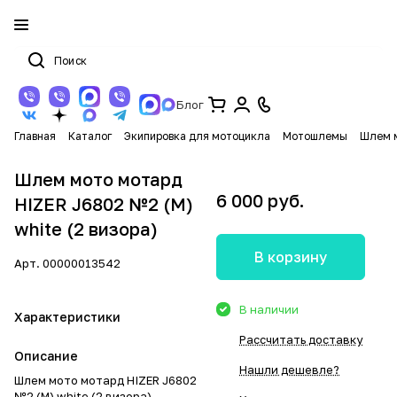
Блог
Главная
Каталог
Экипировка для мотоцикла
Мотошлемы
Шлем 
Шлем мото мотард
6 000 руб.
HIZER J6802 №2 (M)
white (2 визора)
В корзину
Арт.
00000013542
В наличии
Характеристики
Рассчитать доставку
Описание
Нашли дешевле?
Шлем мото мотард HIZER J6802
№2 (M) white (2 визора)