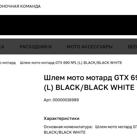
ОНОЧНАЯ КОМАНДА
КА
РАСХОДНИКИ
МОТО АКСЕССУАРЫ
ВЕЛ
о мотард
Шлем мото мотард GTX 690 №1 (L) BLACK/BLACK WHITE
Шлем мото мотард GTX 6
(L) BLACK/BLACK WHITE
Арт.
00000016989
Характеристики
Основная номенклатура
:
Шлем мото мотард GT
BLACK/BLACK WHITE