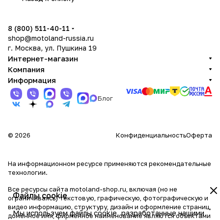
8 (800) 511-40-11
shop@motoland-russia.ru
г. Москва, ул. Пушкина 19
Интернет-магазин
Компания
Информация
Блог
© 2026
Конфиденциальность
Оферта
На информационном ресурсе применяются
рекомендательные
технологии
.
Все ресурсы сайта motoland-shop.ru, включая (но не
Файлы cookie
ограничиваясь) текстовую, графическую, фотографическую и
видео информацию, структуру, дизайн и оформление страниц,
Мы используем файлы cookie, разработанные нашими
доменное имя, фирменное наименование являются объектами