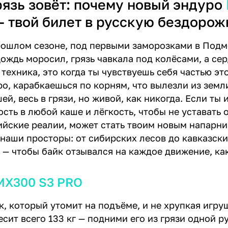
рязь зовёт: почему новый эндуро
 твой билет в русскую бездоро
рошлом сезоне, под первыми заморозками в Подм
Дождь моросил, грязь чавкала под колёсами, а се
 техника, это когда ты чувствуешь себя частью 
о, карабкаешься по корням, что вылезли из земли
ей, весь в грязи, но живой, как никогда. Если ты 
сть в любой каше и лёгкость, чтобы не уставать о
ийские реалии, может стать твоим новым напарник
 наши просторы: от сибирских лесов до кавказски
е — чтобы байк отзывался на каждое движение, ка
MX300 S3 PRO
, который утомит на подъёме, и не хрупкая игруш
сит всего 133 кг — подними его из грязи одной ру