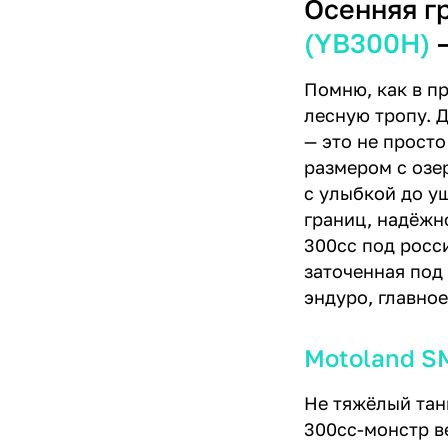
Осенняя г
(YB300H)
—
Помню, как в п
лесную тропу. 
— это не просто
размером с озер
с улыбкой до уш
границ, надёжно
300cc под росс
заточенная под
эндуро, главно
Motoland S
Не тяжёлый танк
300cc-монстр ве