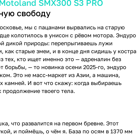
Motoland SMX300 S3 PRO
жную свободу
осковье, мы с пацанами вырвались на старую
рдце колотилось в унисон с рёвом мотора. Эндуро
этой дикой природы: перепрыгиваешь лужи
, как старые змеи, и в конце дня сидишь у костра
из тех, кто ищет именно это — адреналин без
т борьбы, — то новинка осени 2025-го, эндуро
ом. Это не масс-маркет из Азии, а машина,
х камней. И вот что скажу: когда выбираешь
к продолжение твоего тела.
ка, что развалится на первом бревне. Этот
кой, и поймёшь, о чём я. База по осям в 1370 мм