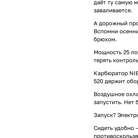
даёт ту самую м
заваливается.
А дорожный прос
Вспомни осенние
брюхом.
Мощность 25 ло
терять контроль
Карбюратор NIB
520 держит обо
Воздушное охлаж
запустить. Нет 
Запуск? Электро
Сидеть удобно —
противоскользящ