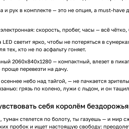
а и рук в комплекте — это не опция, а must-have 
электронная: скорость, пробег, часы — всё чётко,
 LED светит ярко, чтобы не потеряться в сумерка
ля тех, кто не по асфальту гоняет.
аный 2060x840x1280 — компактный, влезет в пикап
 проще перевезти на дачу.
 осеннее небо над тайгой, — не пачкается зритель
занью: грязь по колено, лужи с льдом, и он тащил
увствовать себя королём бездорожья
, туман стелется по болоту, ты газуешь — и мир с
ских пробок и ищет настоящую свободу: преодолет