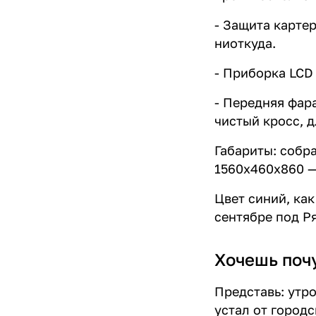
- Защита картер
ниоткуда.
- Приборка LCD 
- Передняя фара
чистый кросс, д
Габариты: собр
1560x460x860 —
Цвет синий, как
сентябре под Ря
Хочешь поч
Представь: утро
устал от город