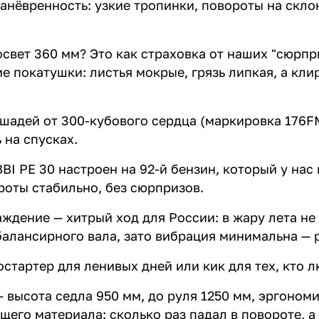
анёвренность: узкие тропинки, повороты на склон
вет 360 мм? Это как страховка от наших "сюрпри
 покатушки: листья мокрые, грязь липкая, а клир
шадей от 300-кубового сердца (маркировка 176FMN
 на спусках.
BI PE 30 настроен на 92-й бензин, который у нас
роты стабильно, без сюрпризов.
дение — хитрый ход для России: в жару лета не п
балансирного вала, зато вибрация минимальна — р
стартер для ленивых дней или кик для тех, кто 
 высота седла 950 мм, до руля 1250 мм, эргономи
его материала: сколько раз падал в повороте, а 